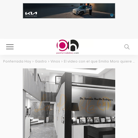
Ponferrada Hoy
>
Gastro
>
Vinos
>
El vídeo con el que Emilio Moro quiere que este verano se brinde con godello del Bierzo