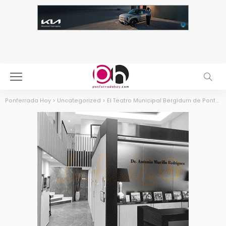
Ponferrada Hoy
>
Uncategorized
>
El Teatro Municipal Bergidum de Ponferrada galardonado con el Premio Nacional ‘Aquí entra circo’