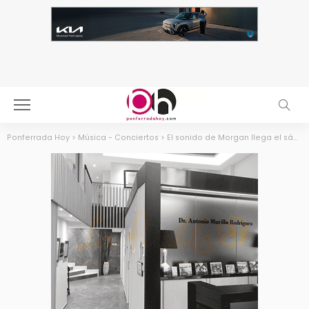
Ponferrada Hoy
>
Música - Conciertos
>
El sonido de Morgan llega el sábado a la Sala Attica de Ponferrada