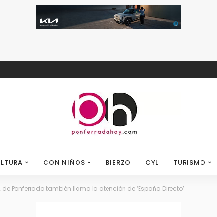
LTURA
CON NIÑOS
BIERZO
CYL
TURISMO
2 de Ponferrada también llama la atención de ‘España Directo’