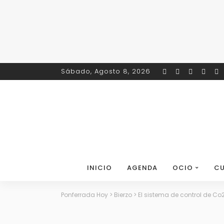
Sábado, Agosto 8, 2026
INICIO
AGENDA
OCIO
CU
Ponferrada Hoy
>
Bierzo
>
El sistema de control de Co