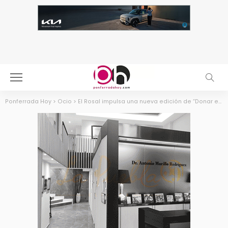
Ponferrada Hoy
>
Ocio
>
El Rosal impulsa una nueva edición de “Donar es de Cine” para reforzar los bancos de sangre de la comarca