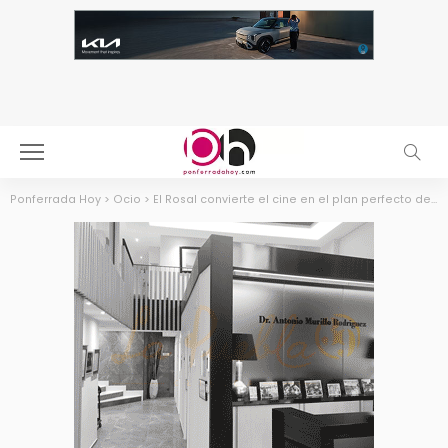
Ponferrada Hoy
>
Ocio
>
El Rosal convierte el cine en el plan perfecto de domingo para todos los públicos