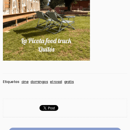
Etiquetas
cine
domingos
el rosal
gratis