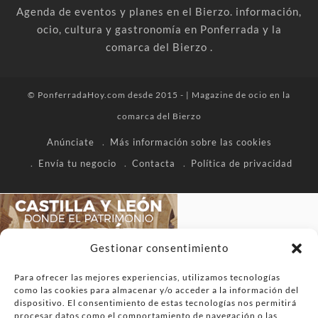
Agenda de eventos y planes en el Bierzo. información,
ocio, cultura y gastronomía en Ponferrada y la
comarca del Bierzo .
© PonferradaHoy.com desde 2015 - | Magazine de ocio en la
comarca del Bierzo
Anúnciate
Más información sobre las cookies
Envía tu negocio
Contacta
Política de privacidad
Gestionar consentimiento
Para ofrecer las mejores experiencias, utilizamos tecnologías
como las cookies para almacenar y/o acceder a la información del
dispositivo. El consentimiento de estas tecnologías nos permitirá
procesar datos como el comportamiento de navegación o las