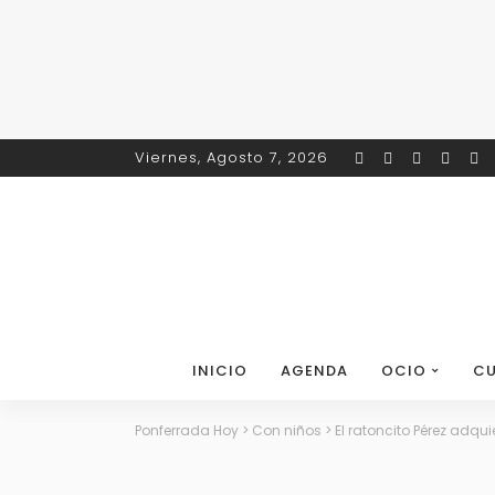
Viernes, Agosto 7, 2026
INICIO
AGENDA
OCIO
CU
Ponferrada Hoy
>
Con niños
>
El ratoncito Pérez adqu