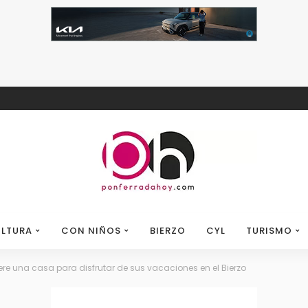
LTURA
CON NIÑOS
BIERZO
CYL
TURISMO
iere una casa para disfrutar de sus vacaciones en el Bierzo