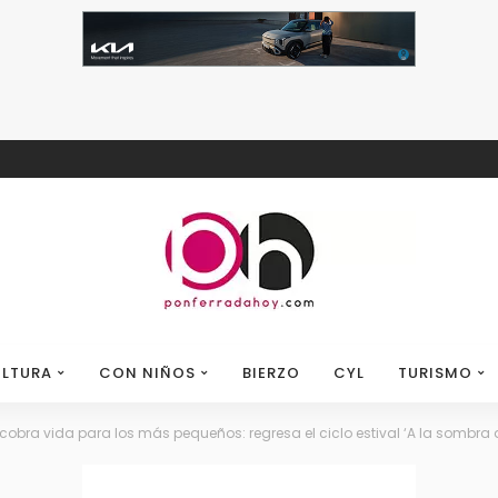
LTURA
CON NIÑOS
BIERZO
CYL
TURISMO
o cobra vida para los más pequeños: regresa el ciclo estival ‘A la sombra 