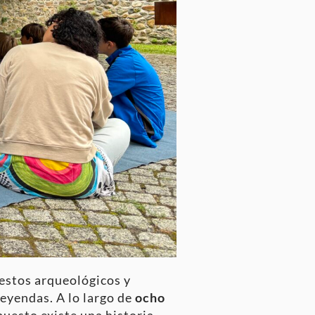
restos arqueológicos y
 leyendas
. A lo largo de
ocho
puesto existe una historia