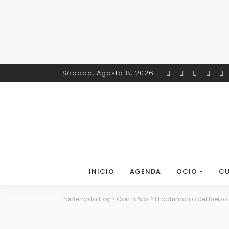
Sábado, Agosto 8, 2026
INICIO
AGENDA
OCIO
CU
Ponferrada Hoy
>
Con niños
>
El patrimonio del Bierz