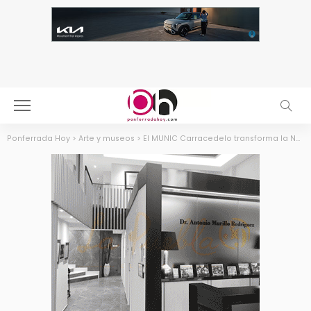
Ponferrada Hoy
>
Arte y museos
>
El MUNIC Carracedelo transforma la Navidad con magia, talleres y visitas inmersivas inspiradas en Tim Burton