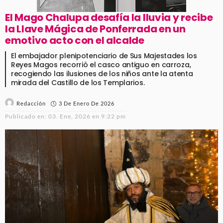
El Mago Chalupa desafía la lluvia y recibe
la Llave Mágica de Ponferrada en un
emotivo acto con el alcalde
El embajador plenipotenciario de Sus Majestades los
Reyes Magos recorrió el casco antiguo en carroza,
recogiendo las ilusiones de los niños ante la atenta
mirada del Castillo de los Templarios.
3 De Enero De 2026
Redacción
Publicado en:
03. Ene, 2026 en 9:22 pm