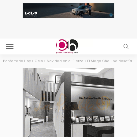
Ponferrada Hoy
>
Ocio
>
Navidad en el Bierzo
>
El Mago Chalupa desafía la lluvia y recibe la Llave Mágica de Ponferrada en un emotivo acto con el alcalde