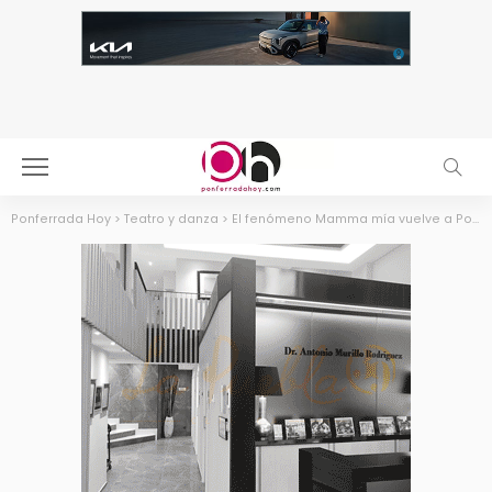
Ponferrada Hoy
>
Teatro y danza
>
El fenómeno Mamma mía vuelve a Ponferrada el 28 de Septiembre de la mano del estudio Tatyana Galán