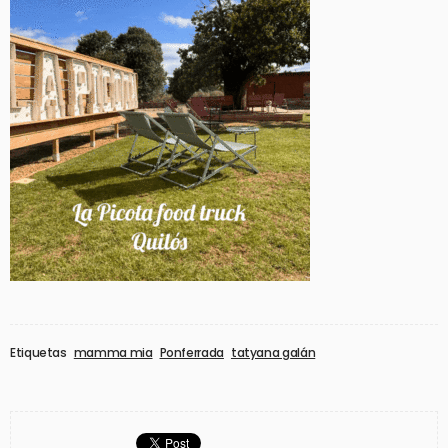
Etiquetas
mamma mia
Ponferrada
tatyana galán