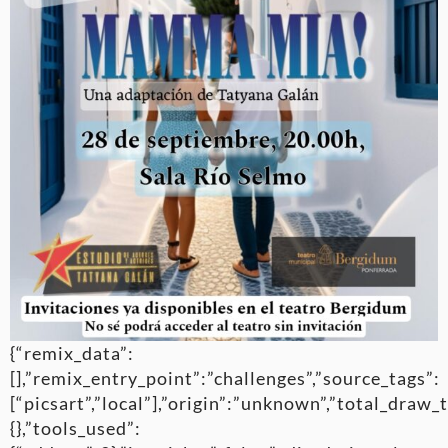
{“remix_data”:
[],”remix_entry_point”:”challenges”,”source_tags”:
[“picsart”,”local”],”origin”:”unknown”,”total_draw
{},”tools_used”: