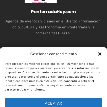
PonferradaHoy.com
Agenda de eventos y planes en el Bierzo. información,
ocio, cultura y gastronomía en Ponferrada y la
comarca del Bierzo .
© PonferradaHoy.com desde 2015 - | Magazine de ocio en la
Gestionar consentimiento
comarca del Bierzo
Para ofrecer las mejores experiencias, utilizamos tecnologías
Anúnciate
Más información sobre las cookies
como las cookies para almacenar y/o acceder a la información del
Envía tu negocio
Contacta
Política de privacidad
dispositivo. El consentimiento de estas tecnologías nos permitirá
procesar datos como el comportamiento de navegación o las
identificaciones únicas en este sitio. No consentir o retirar el
consentimiento, puede afectar negativamente a ciertas
características y funciones.
ACEPTAR