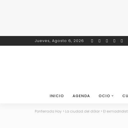
Jueves, Agosto 6, 2026
INICIO
AGENDA
OCIO
CU
Ponferrada Hoy
>
La ciudad del dólar
>
El exmadridist