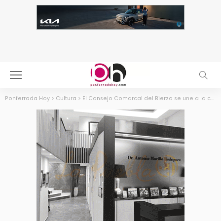
Ponferrada Hoy
>
Cultura
>
El Consejo Comarcal del Bierzo se une a la celebración del Día del Orgullo exhibiendo la bandera arcoiris en su fachada