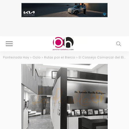
Ponferrada Hoy
>
Ocio
>
Rutas por el Bierzo
>
El Consejo Comarcal del Bierzo pone en marcha sus rutas para descubrir la calidad del castaño y el botillo