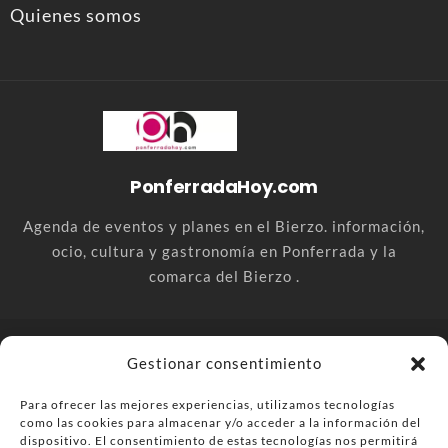
Quienes somos
PonferradaHoy.com
Agenda de eventos y planes en el Bierzo. información,
ocio, cultura y gastronomía en Ponferrada y la
comarca del Bierzo .
© PonferradaHoy.com desde 2015 - | Magazine de ocio en la
Gestionar consentimiento
comarca del Bierzo
Para ofrecer las mejores experiencias, utilizamos tecnologías
Anúnciate
Más información sobre las cookies
como las cookies para almacenar y/o acceder a la información del
Envía tu negocio
Contacta
Política de privacidad
dispositivo. El consentimiento de estas tecnologías nos permitirá