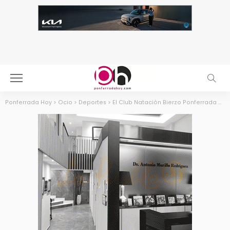
Ponferrada Hoy
>
Ocio
>
Deportes
>
El Club Natación Bierzo Ponferrada brilla en Valladolid con un botín de 11 medallas autonómicas