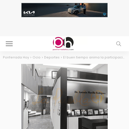
Ponferrada Hoy
>
Ocio
>
Deportes
>
El buen tiempo anima la participación en la 10K solidaria de Ponferrada