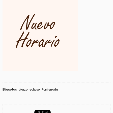
Etiquetas
bierzo
eclipse
Ponferrada