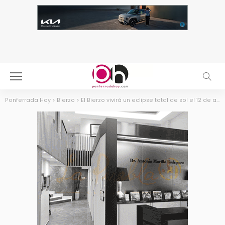
Ponferrada Hoy
>
Bierzo
>
El Bierzo vivirá un eclipse total de sol el 12 de agosto de 2026 – Ponferradahoy.com