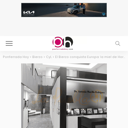
Ponferrada Hoy
>
Bierzo
>
CyL
>
El Bierzo conquista Europa: la miel de Hornija suma dos oros internacionales en París y Londres