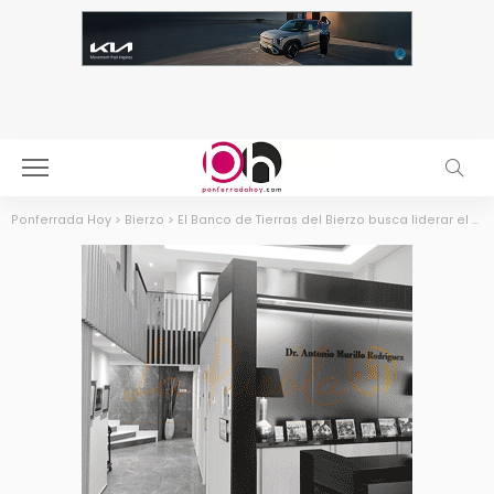
Ponferrada Hoy
>
Bierzo
>
El Banco de Tierras del Bierzo busca liderar el primer Espacio Test Agrario de Castilla y León