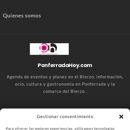
Quienes somos
PonferradaHoy.com
Agenda de eventos y planes en el Bierzo. información,
ocio, cultura y gastronomía en Ponferrada y la
comarca del Bierzo .
© PonferradaHoy.com desde 2015 - | Magazine de ocio en la
Gestionar consentimiento
comarca del Bierzo
Para ofrecer las mejores experiencias, utilizamos tecnologías