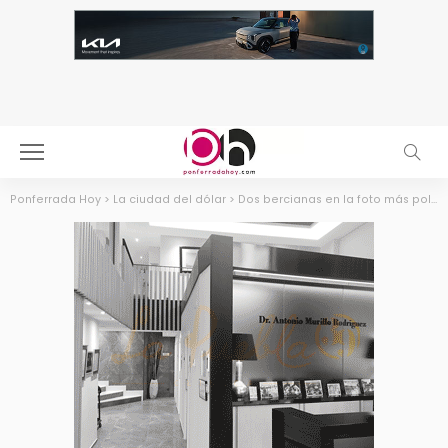
Ponferrada Hoy
>
La ciudad del dólar
>
Dos bercianas en la foto más polémica del verano publicada por C. Tangana