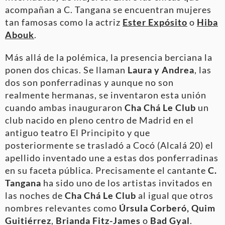
acompañan a C. Tangana se encuentran mujeres
tan famosas como la actriz
Ester Expósito
o
Hiba
Abouk
.
Más allá de la polémica, la presencia berciana la
ponen dos chicas. Se llaman
Laura y Andrea
, las
dos son ponferradinas y aunque no son
realmente hermanas, se inventaron esta unión
cuando ambas inauguraron
Cha Chá Le Club
un
club nacido en pleno centro de Madrid en el
antiguo teatro El Principito y que
posteriormente se trasladó a Cocó (Alcalá 20) el
apellido inventado une a estas dos ponferradinas
en su faceta pública. Precisamente el cantante
C.
Tangana
ha sido uno de los artistas invitados en
las noches de
Cha Chá Le Club
al igual que otros
nombres relevantes como
Úrsula Corberó, Quim
Guitiérrez
,
Brianda Fitz-James
o
Bad Gyal
.