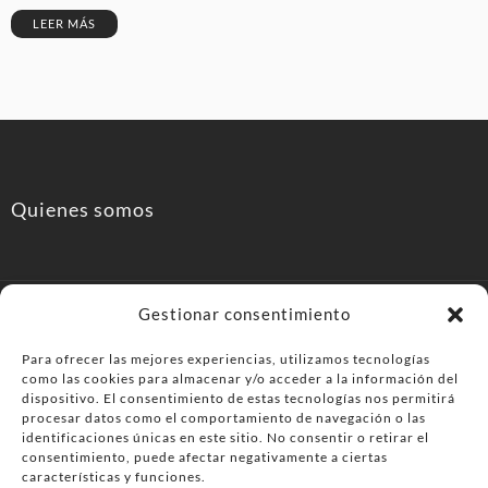
LEER MÁS
Quienes somos
Gestionar consentimiento
Para ofrecer las mejores experiencias, utilizamos tecnologías
como las cookies para almacenar y/o acceder a la información del
PonferradaHoy.com
dispositivo. El consentimiento de estas tecnologías nos permitirá
procesar datos como el comportamiento de navegación o las
Agenda de eventos y planes en el Bierzo. información,
identificaciones únicas en este sitio. No consentir o retirar el
consentimiento, puede afectar negativamente a ciertas
ocio, cultura y gastronomía en Ponferrada y la
características y funciones.