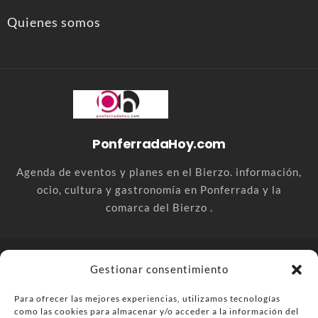
Quienes somos
PonferradaHoy.com
Agenda de eventos y planes en el Bierzo. información,
ocio, cultura y gastronomía en Ponferrada y la
comarca del Bierzo .
© PonferradaHoy.com desde 2015 - | Magazine de ocio en la
Gestionar consentimiento
comarca del Bierzo
Para ofrecer las mejores experiencias, utilizamos tecnologías
Anúnciate
Más información sobre las cookies
como las cookies para almacenar y/o acceder a la información del