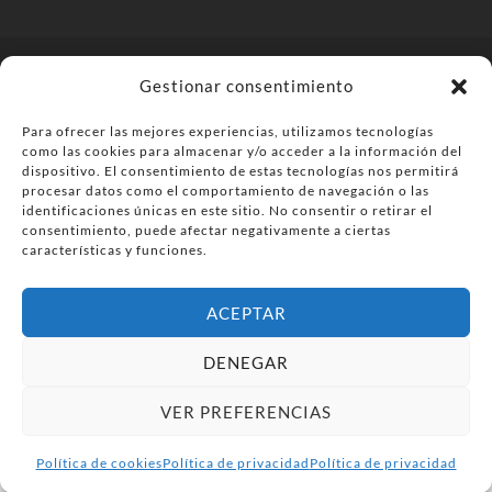
© PonferradaHoy.com desde 2015 - | Magazine de ocio en la
Gestionar consentimiento
comarca del Bierzo
Para ofrecer las mejores experiencias, utilizamos tecnologías
Anúnciate
Más información sobre las cookies
como las cookies para almacenar y/o acceder a la información del
Envía tu negocio
Contacta
Política de privacidad
dispositivo. El consentimiento de estas tecnologías nos permitirá
procesar datos como el comportamiento de navegación o las
identificaciones únicas en este sitio. No consentir o retirar el
consentimiento, puede afectar negativamente a ciertas
características y funciones.
ACEPTAR
DENEGAR
VER PREFERENCIAS
Política de cookies
Política de privacidad
Política de privacidad