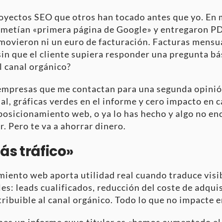
oyectos SEO que otros han tocado antes que yo. En 
ometían «primera página de Google» y entregaron PD
movieron ni un euro de facturación. Facturas mensu
in que el cliente supiera responder una pregunta bá
l canal orgánico?
z empresas que me contactan para una segunda opini
al, gráficas verdes en el informe y cero impacto en c
osicionamiento web, o ya lo has hecho y algo no enc
r. Pero te va a ahorrar dinero.
ás tráfico»
iento web aporta utilidad real cuando traduce visi
s: leads cualificados, reducción del coste de adquis
ribuible al canal orgánico. Todo lo que no impacte e
mes un informe cuyo titular es «hemos aumentado el 