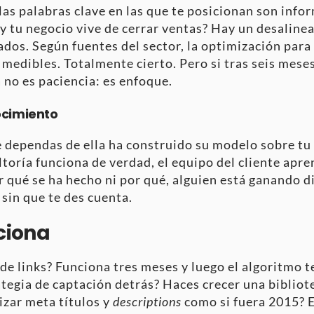
as palabras clave en las que te posicionan son info
 y tu negocio vive de cerrar ventas? Hay un desaline
ados. Según fuentes del sector, la optimización para
edibles. Totalmente cierto. Pero si tras seis meses 
 no es paciencia: es enfoque.
ocimiento
 dependas de ella ha construido su modelo sobre tu
toría funciona de verdad, el equipo del cliente apre
 qué se ha hecho ni por qué, alguien está ganando d
sin que te des cuenta.
ciona
e links? Funciona tres meses y luego el algoritmo t
tegia de captación detrás? Haces crecer una bibliot
zar meta títulos y
descriptions
como si fuera 2015? E