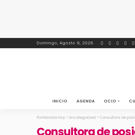
Domingo, Agosto 9, 2026
INICIO
AGENDA
OCIO
CU
Ponferrada Hoy
>
Uncategorized
>
Consultora de posi
Consultora de pos