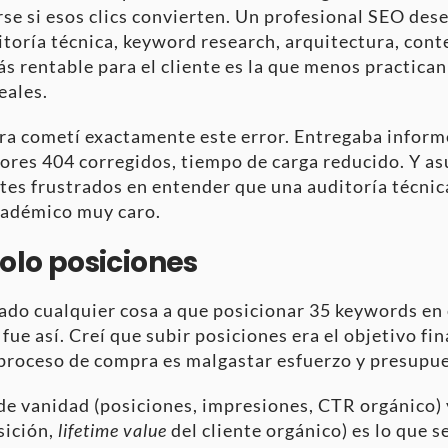
se si esos clics convierten. Un profesional SEO de
itoría técnica, keyword research, arquitectura, cont
ás rentable para el cliente es la que menos practican
eales.
rera cometí exactamente este error. Entregaba infor
ores 404 corregidos, tiempo de carga reducido. Y asu
ntes frustrados en entender que una auditoría técnic
académico muy caro.
solo posiciones
ado cualquier cosa a que posicionar 35 keywords en e
 fue así. Creí que subir posiciones era el objetivo fi
roceso de compra es malgastar esfuerzo y presupues
 de vanidad (posiciones, impresiones, CTR orgánico) 
sición,
lifetime value
del cliente orgánico) es lo que s