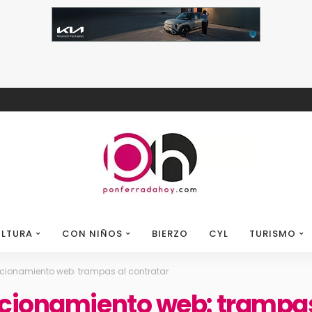
LTURA
CON NIÑOS
BIERZO
CYL
TURISMO
cionamiento web: trampas al contratar
icionamiento web: trampas