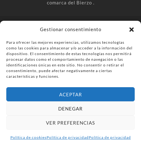
comarca del Bierzo .
© PonferradaHoy.com desde 2015 - | Magazine de ocio en la
Gestionar consentimiento
comarca del Bierzo
Para ofrecer las mejores experiencias, utilizamos tecnologías
Anúnciate
Más información sobre las cookies
como las cookies para almacenar y/o acceder a la información del
dispositivo. El consentimiento de estas tecnologías nos permitirá
Envía tu negocio
Contacta
Política de privacidad
procesar datos como el comportamiento de navegación o las
identificaciones únicas en este sitio. No consentir o retirar el
consentimiento, puede afectar negativamente a ciertas
características y funciones.
ACEPTAR
DENEGAR
VER PREFERENCIAS
Política de cookies
Política de privacidad
Política de privacidad