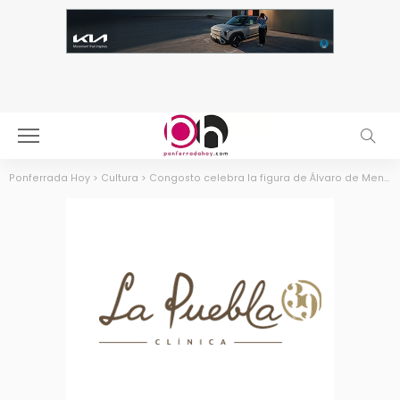
Ponferrada Hoy
>
Cultura
>
Congosto celebra la figura de Álvaro de Mendaña con una exposición y unas jornadas sobre la Era de los Descubrimientos