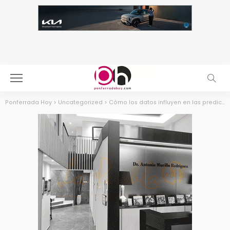
Ponferrada Hoy
>
Uncategorized
>
Cómo los datos influyen en las predicciones deportivas