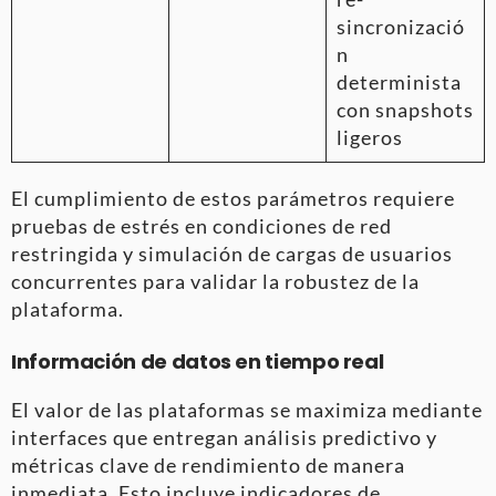
sincronizació
n
determinista
con snapshots
ligeros
El cumplimiento de estos parámetros requiere
pruebas de estrés en condiciones de red
restringida y simulación de cargas de usuarios
concurrentes para validar la robustez de la
plataforma.
Información de datos en tiempo real
El valor de las plataformas se maximiza mediante
interfaces que entregan análisis predictivo y
métricas clave de rendimiento de manera
inmediata. Esto incluye indicadores de