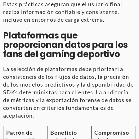
Estas prácticas aseguran que el usuario final
reciba información confiable y consistente,
incluso en entornos de carga extrema.
Plataformas que
proporcionan datos para los
fans del gaming deportivo
La selección de plataformas debe priorizar la
consistencia de los flujos de datos, la precisión
de los modelos predictivos y la disponibilidad de
SDKs deterministas para clientes. La auditoría
de métricas y la exportación forense de datos se
convierten en criterios fundamentales de
aceptación.
Patrón de
Beneficio
Compromiso