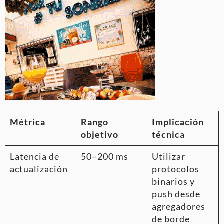
Métrica
Rango
Implicación
objetivo
técnica
Latencia de
50–200 ms
Utilizar
actualización
protocolos
binarios y
push desde
agregadores
de borde