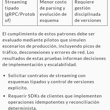
Streaming
Menor costo
Requiere
tipado
de parsing y
gestión
(gRPC/Protob
evolución de
disciplinada
uf)
esquema
de versiones
El cumplimiento de estos patrones debe ser
evaluado mediante pilotos que simulen
escenarios de producción, incluyendo picos de
tráfico, desconexiones y errores de red. Los
resultados de estas pruebas informan decisiones
de implementación y escalabilidad.
Solicitar contratos de streaming con
esquemas tipados y control de versiones
explícito.
Requerir SDKs de clientes que implementen
operaciones idempotentes y reconciliación
determinista.