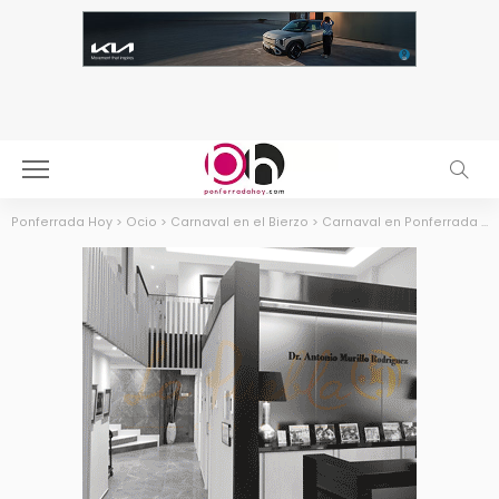
Ponferrada Hoy
>
Ocio
>
Carnaval en el Bierzo
>
Carnaval en Ponferrada y El Bierzo 2026: fechas, actividades y tradición