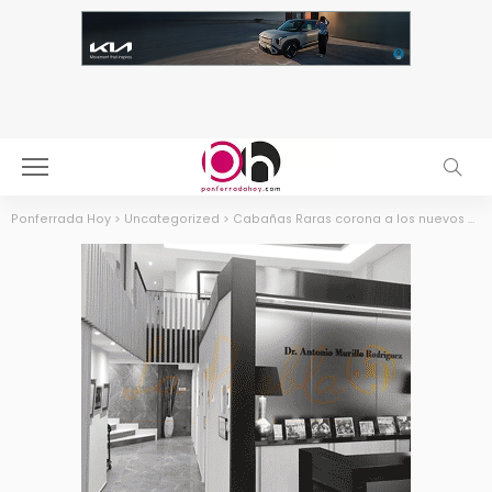
Ponferrada Hoy
>
Uncategorized
>
Cabañas Raras corona a los nuevos campeones regionales de ciclismo