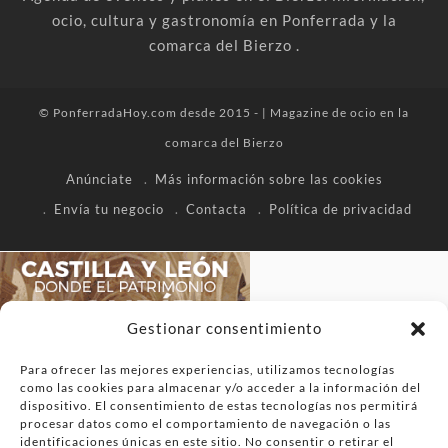
ocio, cultura y gastronomía en Ponferrada y la
comarca del Bierzo .
© PonferradaHoy.com desde 2015 - | Magazine de ocio en la
comarca del Bierzo
Anúnciate
Más información sobre las cookies
Envía tu negocio
Contacta
Política de privacidad
Gestionar consentimiento
Para ofrecer las mejores experiencias, utilizamos tecnologías
como las cookies para almacenar y/o acceder a la información del
dispositivo. El consentimiento de estas tecnologías nos permitirá
procesar datos como el comportamiento de navegación o las
identificaciones únicas en este sitio. No consentir o retirar el