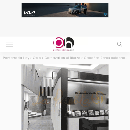
Ponferrada Hoy
>
Ocio
>
Carnaval en el Bierzo
>
Cabañas Raras celebrará el tradicional desfile de Carnaval