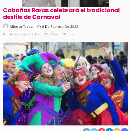
Cabañas Raras celebrará el tradicional
desfile de Carnaval
8 De Febrero De 2022
Alberto Tascon
Publicado en:
08. Feb, 2022 en 3:00 pm