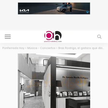
Ponferrada Hoy
>
Música - Conciertos
>
Bras Rodrigo, el gaitero que dirige San Patricio en Madrid y Lisboa, regresa al Benevivere con su ‘Bosque de las Hadas’