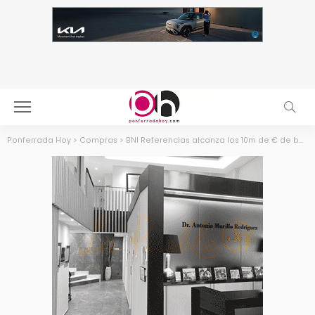
Ponferrada Hoy
>
Compras
>
BNI Referencias alcanza los 10m de € de beneficio y lo celebrará con una gala