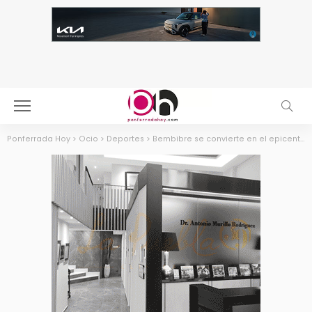
Ponferrada Hoy
>
Ocio
>
Deportes
>
Bembibre se convierte en el epicentro del deporte base provincial con la clausura de los Juegos Escolares