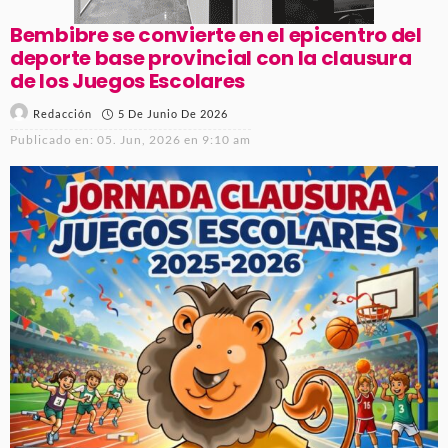
Bembibre se convierte en el epicentro del
deporte base provincial con la clausura
de los Juegos Escolares
5 De Junio De 2026
Redacción
Publicado en:
05. Jun, 2026 en 9:10 am