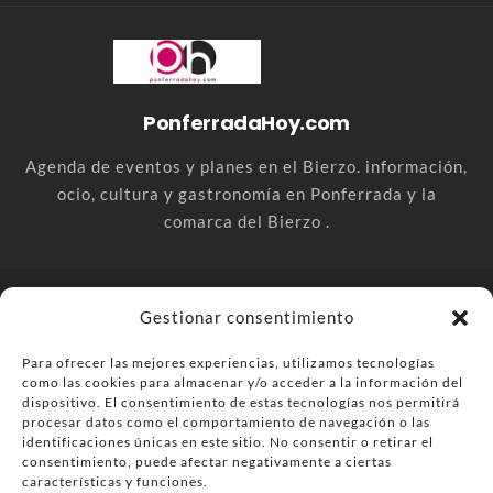
PonferradaHoy.com
Agenda de eventos y planes en el Bierzo. información,
ocio, cultura y gastronomía en Ponferrada y la
comarca del Bierzo .
© PonferradaHoy.com desde 2015 - | Magazine de ocio en la
Gestionar consentimiento
comarca del Bierzo
Para ofrecer las mejores experiencias, utilizamos tecnologías
Anúnciate
Más información sobre las cookies
como las cookies para almacenar y/o acceder a la información del
Envía tu negocio
Contacta
Política de privacidad
dispositivo. El consentimiento de estas tecnologías nos permitirá
procesar datos como el comportamiento de navegación o las
identificaciones únicas en este sitio. No consentir o retirar el
consentimiento, puede afectar negativamente a ciertas
características y funciones.