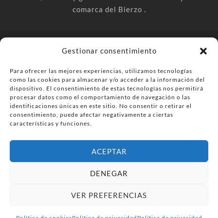
comarca del Bierzo .
© PonferradaHoy.com desde 2015 - | Magazine de ocio en la
Gestionar consentimiento
comarca del Bierzo
Para ofrecer las mejores experiencias, utilizamos tecnologías
Anúnciate
Más información sobre las cookies
como las cookies para almacenar y/o acceder a la información del
dispositivo. El consentimiento de estas tecnologías nos permitirá
Envía tu negocio
Contacta
Política de privacidad
procesar datos como el comportamiento de navegación o las
identificaciones únicas en este sitio. No consentir o retirar el
consentimiento, puede afectar negativamente a ciertas
características y funciones.
ACEPTAR
DENEGAR
VER PREFERENCIAS
Política de cookies
Política de privacidad
Política de privacidad