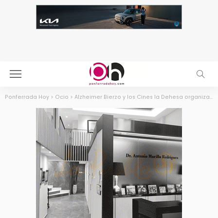
Ponferrada Hoy
>
Ocio
>
Alzheimer Bierzo y los Cines la Dehesa organizan el preestreno de la película ‘El Padre’ el martes 22