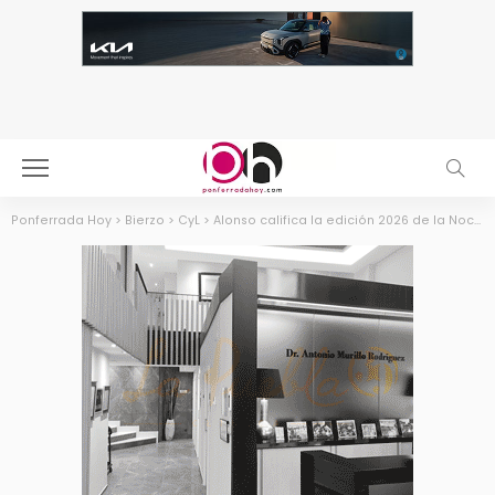
Ponferrada Hoy
>
Bierzo
>
CyL
>
Alonso califica la edición 2026 de la Noche Templaria de “Exitosa e incluso histórica”