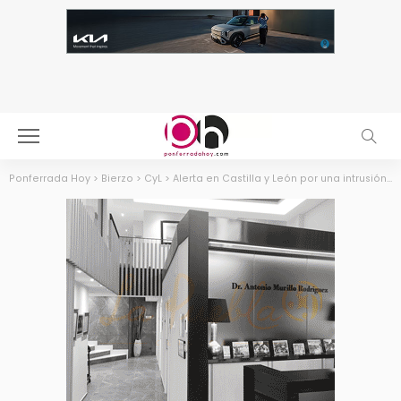
Ponferrada Hoy
>
Bierzo
>
CyL
>
Alerta en Castilla y León por una intrusión de polvo sahariano: la calidad del aire será “muy desfavorable” hasta el miércoles