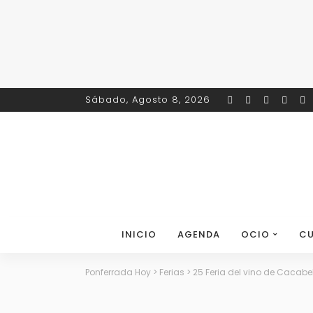
Sábado, Agosto 8, 2026
INICIO
AGENDA
OCIO
CU
Ponferrada Hoy
>
Ferias
>
25 Feria del vino de Cacabel