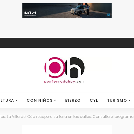
LTURA
CON NIÑOS
BIERZO
CYL
TURISMO
os. La Villa del Cúa recupera su feria en las calles. Consulta el programa